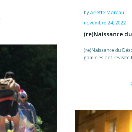
by
Arlette Moreau
e
novembre 24, 2022
(re)Naissance d
(re)Naissance du Déso
gamin.es ont revisité 