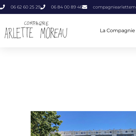
06 62 60 25 29
06 84 00 89 46
compagniearlette
La Compagnie