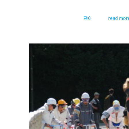
0
read mor