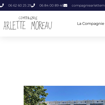
06 62 60 25 29
06 84 00 89 46
compagniearlette
La Compagnie