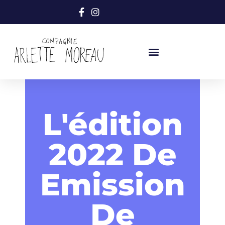
L'édition
2022 De
Emission
De