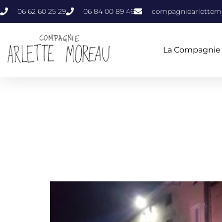
06 62 60 25 29
06 84 00 89 46
compagniearlette
La Compagnie