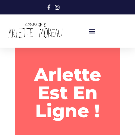
Arlette
Est En
Ligne !