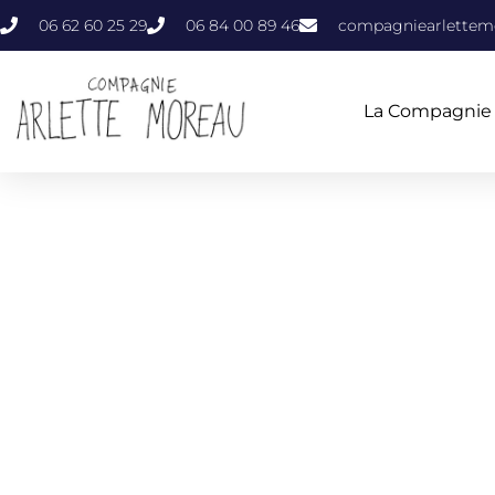
06 62 60 25 29
06 84 00 89 46
compagniearlette
La Compagnie