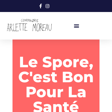
Le Spore,
C'est Bon
Pour La
Santé