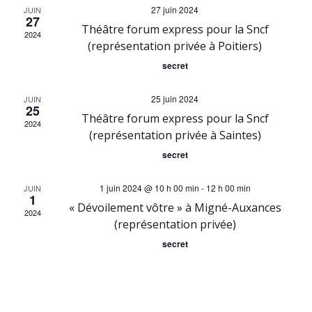
v
v
27 juin 2024
JUIN
27
Théâtre forum express pour la Sncf
i
i
2024
(représentation privée à Poitiers)
g
secret
g
a
25 juin 2024
JUIN
a
25
Théâtre forum express pour la Sncf
t
2024
t
(représentation privée à Saintes)
i
secret
i
o
1 juin 2024 @ 10 h 00 min
-
12 h 00 min
JUIN
1
o
« Dévoilement vôtre » à Migné-Auxances
2024
n
(représentation privée)
n
secret
d
p
e