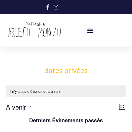
dates privées
Il n’y a pas d’évènements à venir.
N
N
À venir
Liste
Sélectionnez
a
a
Derniers Évènements passés
une
date.