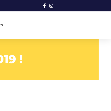
ts
19 !