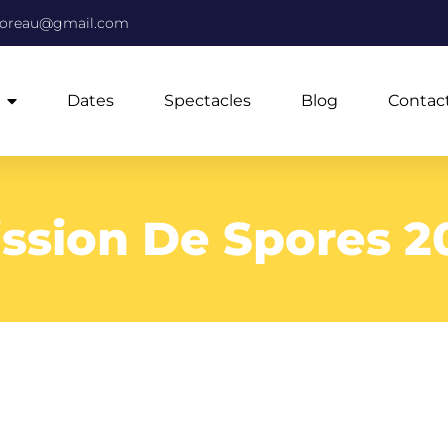
moreau@gmail.com
Dates
Spectacles
Blog
Contac
ssion De Spores 20