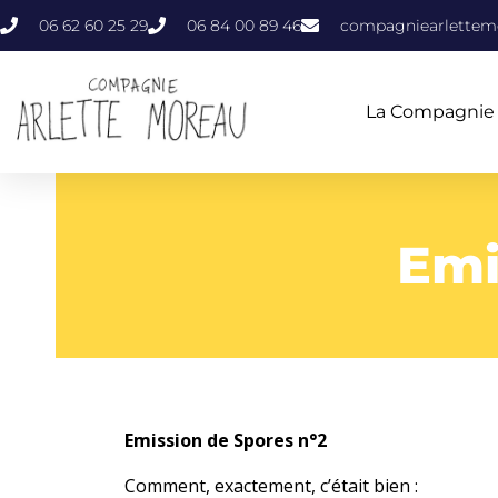
06 62 60 25 29
06 84 00 89 46
compagniearlette
La Compagnie
Emi
Emission de Spores n°2
Comment, exactement, c’était bien :