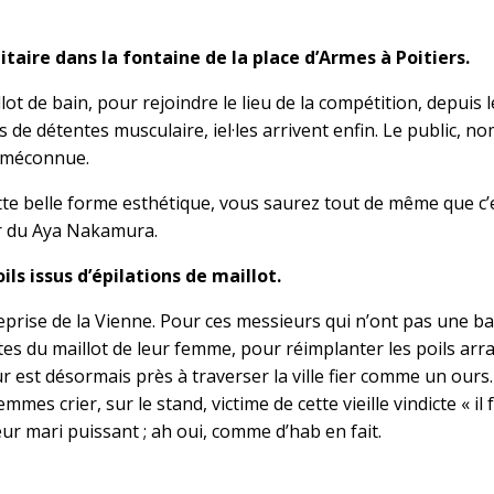
taire dans la fontaine de la place d’Armes à Poitiers.
llot de bain, pour rejoindre le lieu de la compétition, depuis
 de détentes musculaire, iel·les arrivent enfin. Le public, no
t méconnue.
e belle forme esthétique, vous saurez tout de même que c’est
r du Aya Nakamura.
ls issus d’épilations de maillot.
reprise de la Vienne. Pour ces messieurs qui n’ont pas une b
s du maillot de leur femme, pour réimplanter les poils arrac
ur est désormais près à traverser la ville fier comme un our
s crier, sur le stand, victime de cette vieille vindicte « il f
ur mari puissant ; ah oui, comme d’hab en fait.