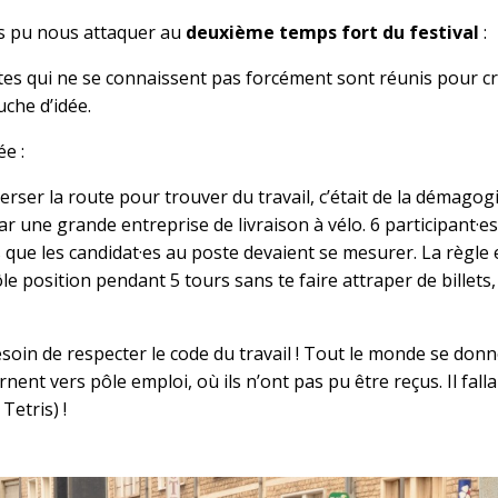
ns pu nous attaquer au
deuxième temps fort du festival
:
istes qui ne se connaissent pas forcément sont réunis pour 
che d’idée.
e :
erser la route pour trouver du travail, c’était de la démagogi
ne grande entreprise de livraison à vélo. 6 participant·es, 
que les candidat·es au poste devaient se mesurer. La règle est
ôle position pendant 5 tours sans te faire attraper de billet
esoin de respecter le code du travail ! Tout le monde se do
ent vers pôle emploi, où ils n’ont pas pu être reçus. Il fall
Tetris) !